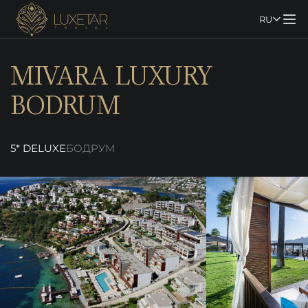
RU
MIVARA LUXURY
BODRUM
5* DELUXE
БОДРУМ