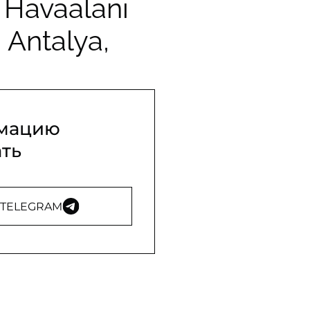
 Havaalanı
 Antalya,
рмацию
ть
TELEGRAM