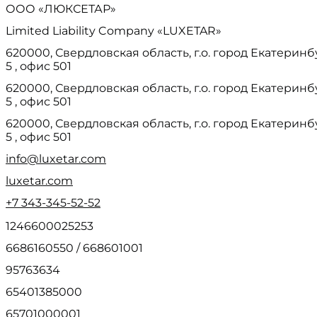
ООО «ЛЮКСЕТАР»
Limited Liability Company «LUXETAR»
620000, Свердловская область, г.о. город Екатеринб
5 , офис 501
620000, Свердловская область, г.о. город Екатеринб
5 , офис 501
620000, Свердловская область, г.о. город Екатеринб
5 , офис 501
info@luxetar.com
luxetar.com
+7 343-345-52-52
1246600025253
6686160550 / 668601001
95763634
65401385000
65701000001