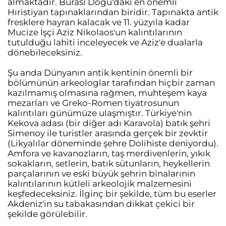
almaktadır. Burası Doğu'daki en önemli
Hıristiyan tapınaklarından biridir. Tapınakta antik
fresklere hayran kalacak ve 11. yüzyıla kadar
Mucize İşçi Aziz Nikolaos'un kalıntılarının
tutulduğu lahiti inceleyecek ve Aziz'e dualarla
dönebileceksiniz.
Şu anda Dünyanın antik kentinin önemli bir
bölümünün arkeologlar tarafından hiçbir zaman
kazılmamış olmasına rağmen, muhteşem kaya
mezarları ve Greko-Romen tiyatrosunun
kalıntıları günümüze ulaşmıştır. Türkiye'nin
Kekova adası (bir diğer adı Karavola) batık şehri
Simenoy ile turistler arasında gerçek bir zevktir
(Likyalılar döneminde şehre Dolihiste deniyordu).
Amfora ve kavanozların, taş merdivenlerin, yıkık
sokakların, setlerin, batık sütunların, heykellerin
parçalarının ve eski büyük şehrin binalarının
kalıntılarının kütleli arkeolojik malzemesini
keşfedeceksiniz. İlginç bir şekilde, tüm bu eserler
Akdeniz'in su tabakasından dikkat çekici bir
şekilde görülebilir.